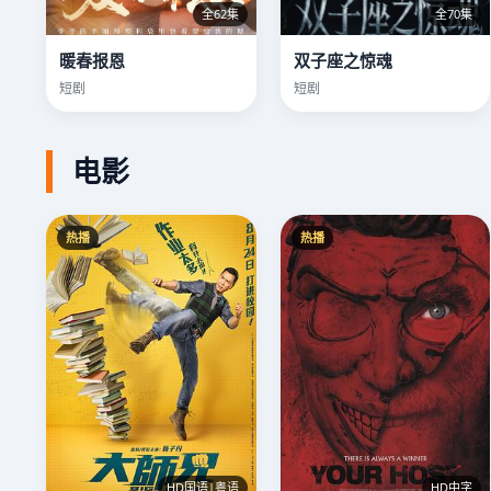
全62集
全70集
暖春报恩
双子座之惊魂
短剧
短剧
电影
热播
热播
HD国语|粤语
HD中字