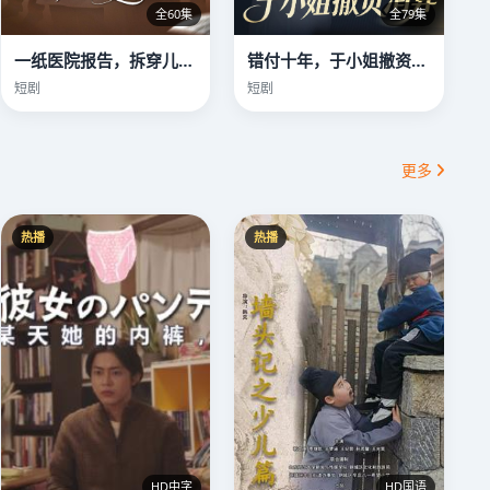
全60集
全79集
一纸医院报告，拆穿儿媳谎言
错付十年，于小姐撤资清算
短剧
短剧
更多
热播
热播
HD中字
HD国语