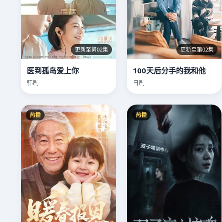
更新至第02集
更新至第02集
医到孤岛爱上你
100天后分手的我和他
韩剧
日剧
热播
热播