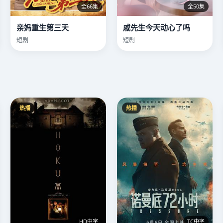
全66集
全50集
亲妈重生第三天
戚先生今天动心了吗
短剧
短剧
热播
热播
HD中字
TC中字