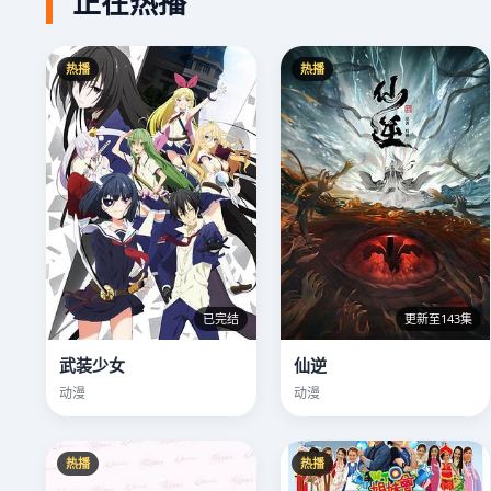
正在热播
热播
热播
已完结
更新至143集
武装少女
仙逆
动漫
动漫
热播
热播