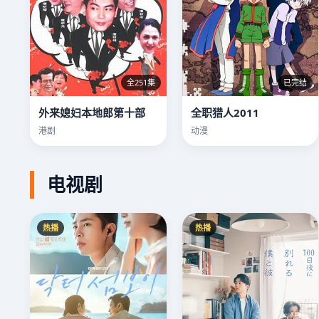
全251集
已完结
外来媳妇本地郎第十部
全职猎人2011
港剧
动漫
电视剧
热播
热播