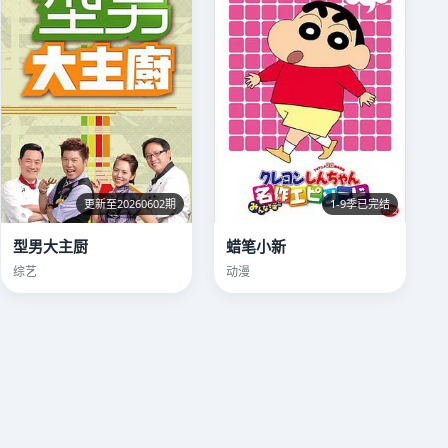
更新至20260602期
1-9季已完结
型男大主厨
蜡笔小新
综艺
动漫